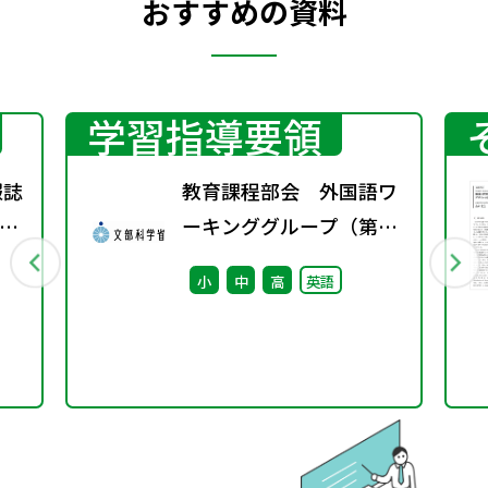
おすすめの資料
学習指導要領
報誌
教育課程部会 外国語ワ
4号
ーキンググループ（第5
回） 配付資料
小
中
高
英語