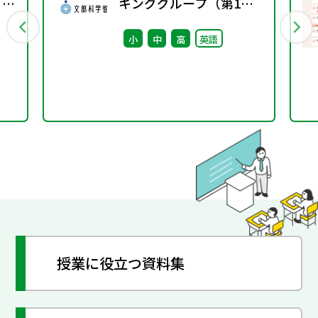
 ～
キンググループ（第1
回） 配付資料
小
中
高
英語
授業に役立つ資料集