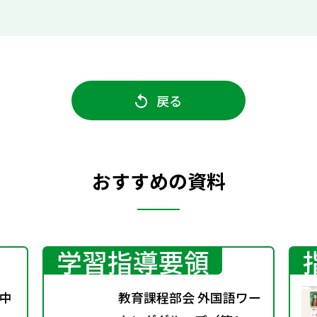
戻る
おすすめの資料
学習指導要領
中
教育課程部会 外国語ワー