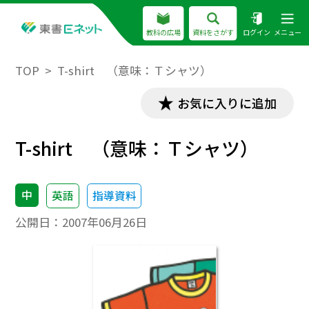
教科の広場
資料をさがす
ログイン
メニュー
TOP
T-shirt （意味：Ｔシャツ）
お気に入りに追加
T-shirt （意味：Ｔシャツ）
中
英語
指導資料
公開日：
2007年06月26日