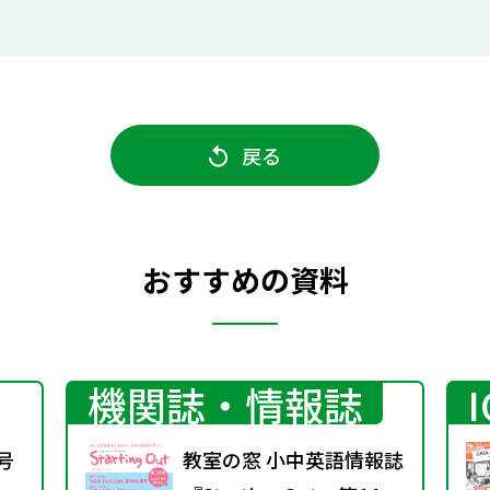
戻る
おすすめの資料
機関誌・情報誌
号
教室の窓 小中英語情報誌