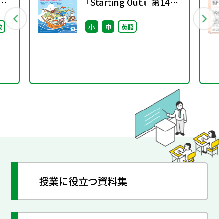
期
『Starting Out』第14号
(2026年春号)
数
小
中
英語
授業に役立つ資料集