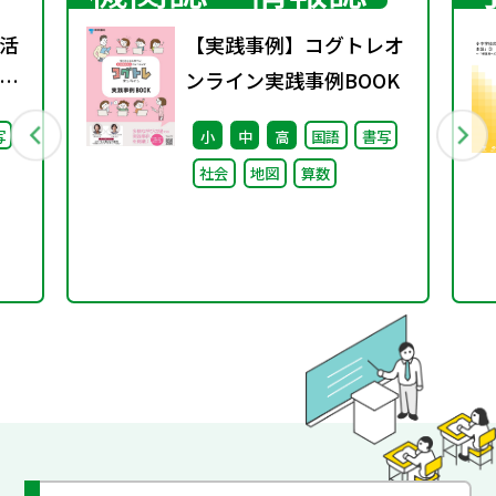
活
【実践事例】コグトレオ
」
ンライン実践事例BOOK
語」
写
小
中
高
国語
書写
社会
地図
算数