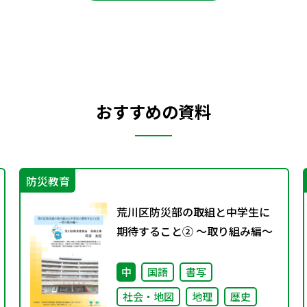
おすすめの資料
防災教育
荒川区防災部の取組と中学生に
期待すること② ～取り組み編～
中
国語
書写
社会・地図
地理
歴史