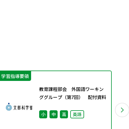
学習指導要領
学
教育課程部会 外国語ワーキン
ググループ（第7回） 配付資料
小
中
高
英語