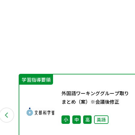
学習指導要領
W
外国語ワーキンググループ取り
 単
まとめ（案）※会議後修正
小
中
高
英語