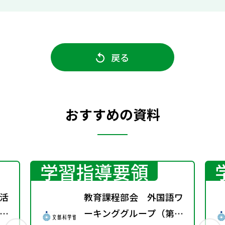
戻る
おすすめの資料
学習指導要領
活
教育課程部会 外国語ワ
」
ーキンググループ（第4