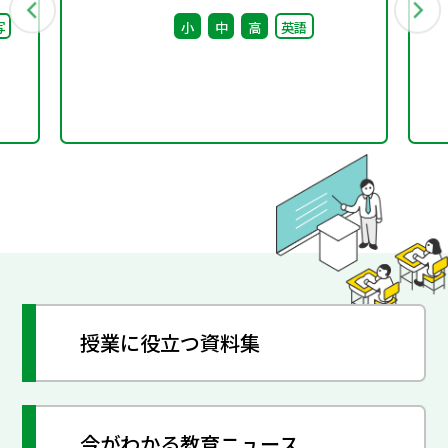
語」
回） 配付資料
写
小
中
高
英語
授業に役立つ資料集
今がわかる教育ニュース