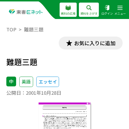
教科の広場
資料をさがす
ログイン
メニュー
TOP
難題三題
お気に入りに追加
難題三題
中
英語
エッセイ
公開日：
2001年10月28日