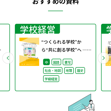
おすすめの資料
学校経営
“つくられる学校”か
年
ら“共に創る学校”へ ──
賞
不確実な時代に応答する
中
国語
書写
小津中の実践 第三回
社会・地図
地理
歴史
「共創プロジェク
学級経営
ト」“好き”が社会とつな
がる学び