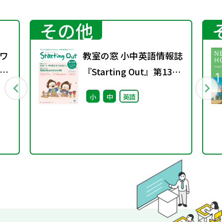
その他
ワ
教室の窓 小中英語情報誌
4
『Starting Out』第13号
(2025年春号)
小
中
英語