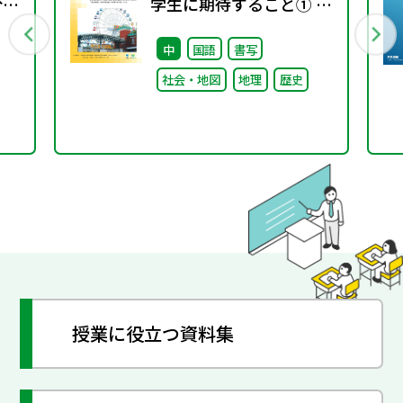
分野
学生に期待すること① ～
概要編～
中
国語
書写
社会・地図
地理
歴史
授業に役立つ資料集