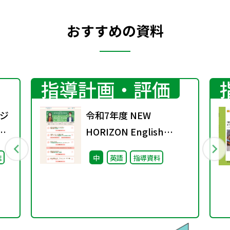
おすすめの資料
指導計画・評価
ジ
令和7年度 NEW
ン
HORIZON English
収
Course ４月までに絶
誌
中
英語
指導資料
ド
対におさえておきたい 新
教科書の授業準備 10の
コト