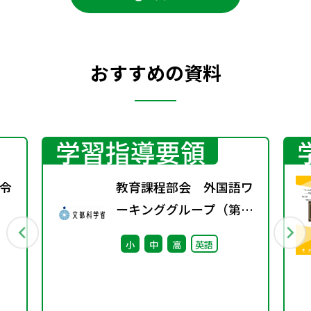
おすすめの資料
学習指導要領
令
教育課程部会 外国語ワ
ーキンググループ（第5
回） 配付資料
小
中
高
英語