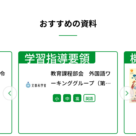
おすすめの資料
学習指導要領
令
教育課程部会 外国語ワ
ーキンググループ（第3
回） 配付資料
小
中
高
英語