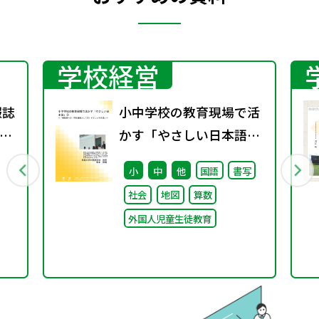
学校経営
報誌
小中学校の教育現場で活
3号
かす「やさしい日本語」
③ ～「保護者への（学校
小
中
他
国語
書写
運営としての）やさしい
社会
地図
算数
日本語」～
外国人児童生徒教育