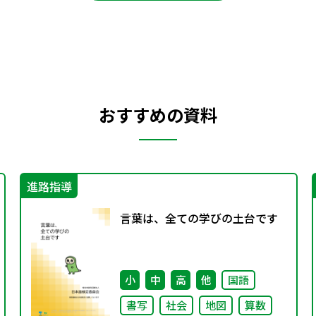
おすすめの資料
進路指導
言葉は、全ての学びの土台です
小
中
高
他
国語
書写
社会
地図
算数