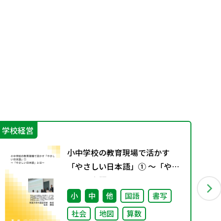
学校経営
IC
小中学校の教育現場で活かす
「やさしい日本語」① ～「やさ
しい日本語」とは～
小
中
他
国語
書写
社会
地図
算数