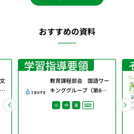
おすすめの資料
学習指導要領
文
教育課程部会 国語ワー
常
キンググループ（第6
習
回） 配付資料
小
中
高
国語