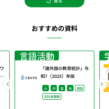
戻る
おすすめの資料
言語活動
ワ
「諸外国の教育統計」令
13
和7（2025）年版
小
中
高
他
英語
文科省情報