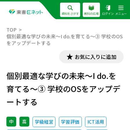
資料をさがす
教科の広場
ログイン
メニュー
TOP
個別最適な学びの未来～I do.を育てる～③ 学校のOS
をアップデートする
お気に入りに追加
個別最適な学びの未来～I do.を
育てる～③ 学校のOSをアップデ
ートする
中
高
学級経営
学習評価
ICT活用