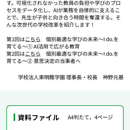
す。可視化されなかった教員の負担や学びのプロ
セスをデータ化し、AIが業務を自律的に支えるこ
とで、先生が子供と向き合う時間を奪還する。そ
んな次世代の学校改革を紹介します！
第1回は
こちら
個別最適な学びの未来～I do.を
育てる～① AI活用で広がる教育
第2回は
こちら
個別最適な学びの未来～I do.を
育てる～② 意思決定の当事者へ
学校法人東明館学園 理事長・校長 神野元基
資料ファイル
A4判たて，4ページ