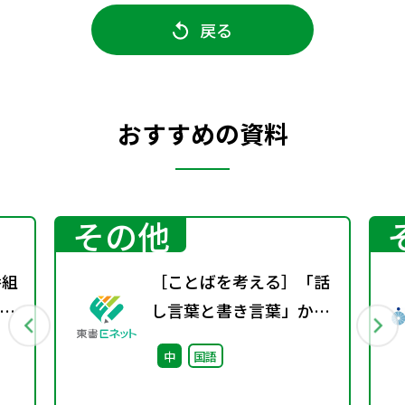
戻る
おすすめの資料
その他
番組
［ことばを考える］「話
科
し言葉と書き言葉」から
信
見た日本語
中
国語