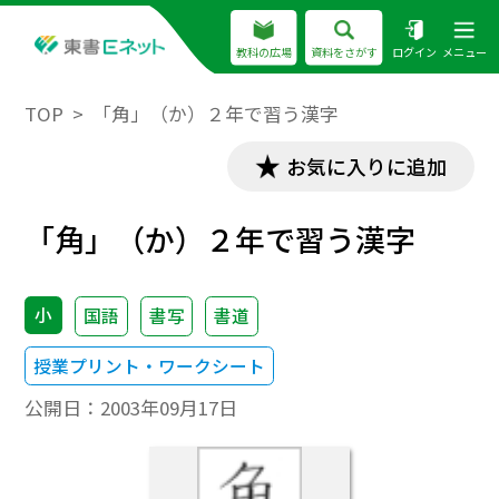
教科の広場
資料をさがす
ログイン
メニュー
TOP
「角」（か）２年で習う漢字
お気に入りに追加
「角」（か）２年で習う漢字
小
国語
書写
書道
授業プリント・ワークシート
公開日：
2003年09月17日