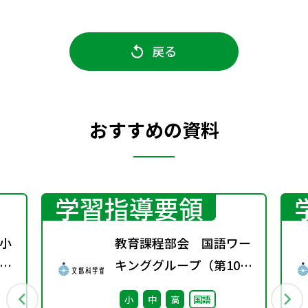
戻る
おすすめの資料
学習指導要領
小
教育課程部会 国語ワー
習
キンググループ（第10
回） 配付資料
小
中
高
国語