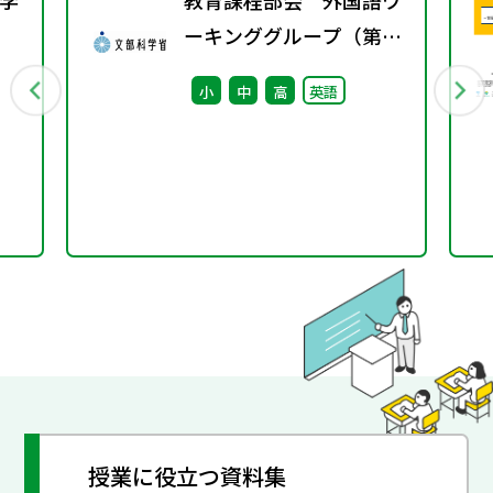
学
教育課程部会 外国語ワ
ーキンググループ（第2
行
回） 配付資料
小
中
高
英語
授業に役立つ資料集