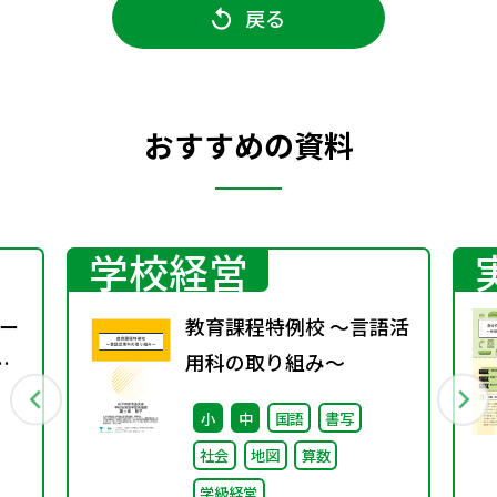
戻る
おすすめの資料
学校経営
ー
教育課程特例校 ～言語活
用科の取り組み～
小
中
国語
書写
社会
地図
算数
学級経営