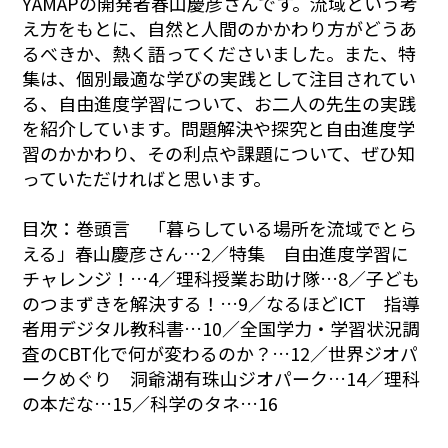
YAMAPの開発者春山慶彦さんです。流域という考
え方をもとに、自然と人間のかかわり方がどうあ
るべきか、熱く語ってくださいました。また、特
集は、個別最適な学びの実践として注目されてい
る、自由進度学習について、お二人の先生の実践
を紹介しています。問題解決や探究と自由進度学
習のかかわり、その利点や課題について、ぜひ知
っていただければと思います。
目次：巻頭言 「暮らしている場所を流域でとら
える」春山慶彦さん…2／特集 自由進度学習に
チャレンジ！…4／理科授業お助け隊…8／子ども
のつまずきを解決する！…9／なるほどICT 指導
者用デジタル教科書…10／全国学力・学習状況調
査のCBT化で何が変わるのか？…12／世界ジオパ
ークめぐり 洞爺湖有珠山ジオパーク…14／理科
の本だな…15／科学のタネ…16