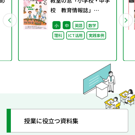
め
教室の窓「小学校・中学
校 教育情報誌」
vol.78 2026年4月発行
小
中
英語
数学
理科
ICT活用
実践事例
授業に役立つ資料集