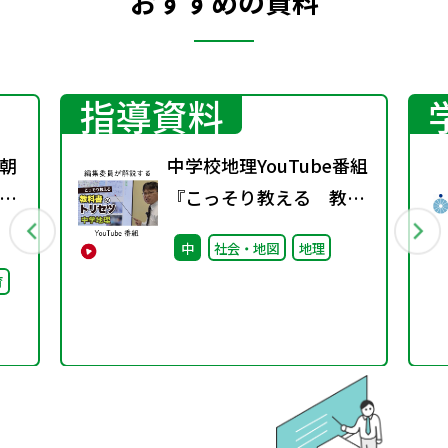
おすすめの資料
指導資料
朝
中学校地理YouTube番組
通
『こっそり教える 教科
書のトリセツ』好評配信
中
社会・地図
地理
中！
育