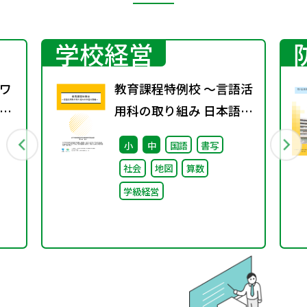
学校経営
ワ
教育課程特例校 ～言語活
4
用科の取り組み 日本語分
野編～
小
中
国語
書写
社会
地図
算数
学級経営