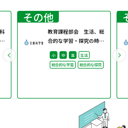
その他
科
教育課程部会 生活、総
」
合的な学習・探究の時間
の
ワーキンググループ（第
小
中
高
生活
ま
8回） 配付資料
総合的な学習
総合的な探究
シ