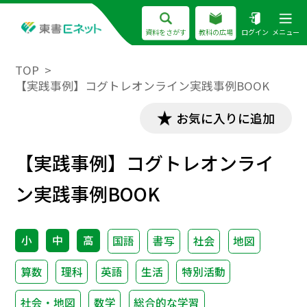
資料をさがす
教科の広場
ログイン
メニュー
TOP
【実践事例】コグトレオンライン実践事例BOOK
お気に入りに追加
【実践事例】コグトレオンライ
ン実践事例BOOK
小
中
高
国語
書写
社会
地図
算数
理科
英語
生活
特別活動
社会・地図
数学
総合的な学習