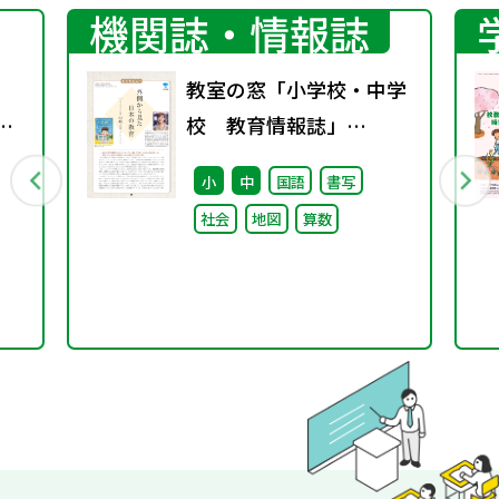
機関誌・情報誌
教室の窓「小学校・中学
.」
校 教育情報誌」
vol.76 2025年9月発行
小
中
国語
書写
社会
地図
算数