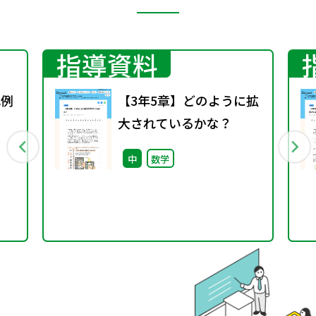
指導資料
比例
【3年5章】どのように拡
大されているかな？
中
数学