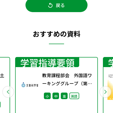
戻る
おすすめの資料
学習指導要領
土
教育課程部会 外国語ワ
ーキンググループ（第13
回） 配付資料
小
中
高
英語