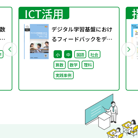
ICT活用
数
デジタル学習基盤におけ
るフィードバックをデザ
料
インする（特別課題
学
小
中
国語
社会
ー
138）
算数
数学
理科
催
実践事例