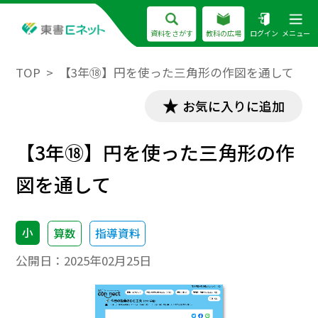
資料をさがす
教科の広場
ログイン
メニュー
TOP
【3年⑱】円を使った三角形の作図を通して
お気に入りに追加
【3年⑱】円を使った三角形の作
図を通して
小
算数
指導資料
公開日：
2025年02月25日