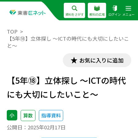
資料をさがす
教科の広場
ログイン
メニュー
TOP
【5年⑱】立体探し ～ICTの時代にも大切にしたいこ
と～
お気に入りに追加
【5年⑱】立体探し ～ICTの時代
にも大切にしたいこと～
小
算数
指導資料
公開日：
2025年02月17日