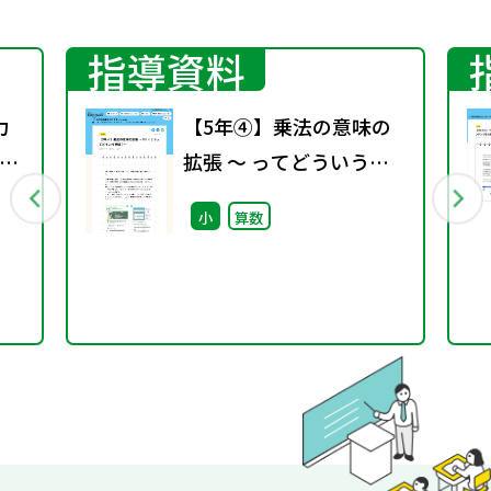
指導資料
力
【5年④】乗法の意味の
拡張 ～ ってどういう意
し
味？～
小
算数