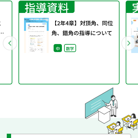
指導資料
と
【2年4章】対頂角、同位
り
角、錯角の指導について
中
数学