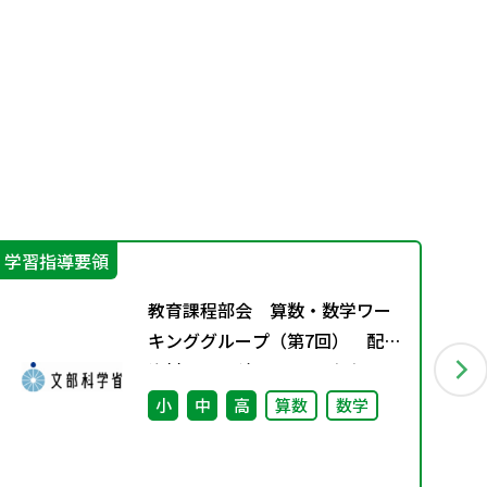
学習指導要領
そ
教育課程部会 算数・数学ワー
キンググループ（第7回） 配付
資料 ※理科ワーキンググルー
プ（第6回）と合同開催
小
中
高
算数
数学