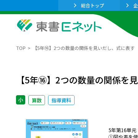
総合トップ
企
TOP
【5年⑯】2つの数量の関係を見いだし、式に表す
【5年⑯】2つの数量の関係を
小
算数
指導資料
5年第16単
①図や表を使