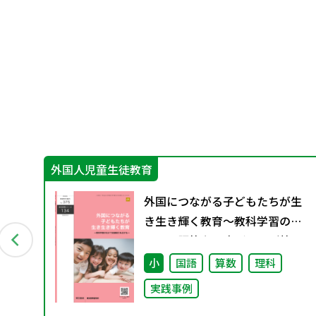
外国人児童生徒教育
Aス
外国につながる子どもたちが生
②
き生き輝く教育～教科学習のな
かで言語能力を広げる～（特別
課題134）
語
小
国語
算数
理科
実践事例