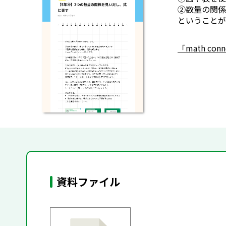
②数量の関係
ということが
「math co
資料ファイル