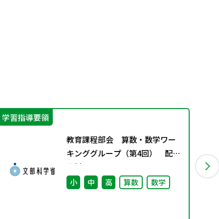
学習指導要領
指
教育課程部会 算数・数学ワー
キンググループ（第4回） 配付
資料
小
中
高
算数
数学