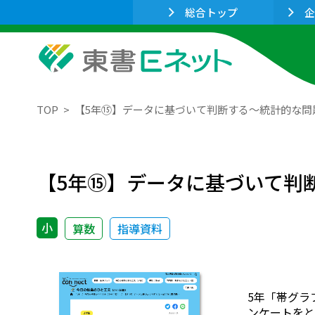
総合トップ
企
TOP
【5年⑮】データに基づいて判断する～統計的な問
【5年⑮】データに基づいて判
小
算数
指導資料
5年「帯グラ
ンケートをと