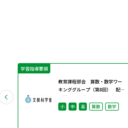
学習指導要領
算
教育課程部会 算数・数学ワー
材の
キンググループ（第8回） 配付
」
資料 ※理科ワーキンググルー
別
プ（第7回）と合同開催
小
中
高
算数
数学