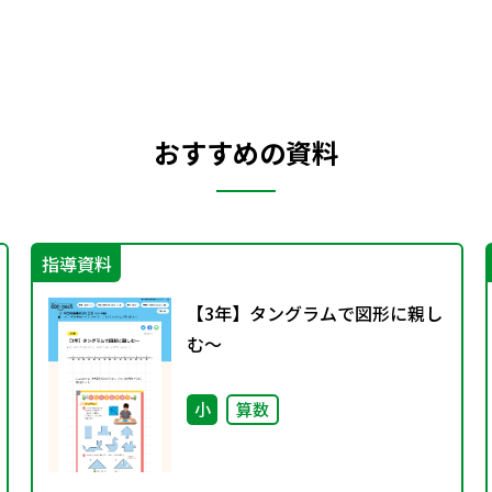
おすすめの資料
指導資料
【3年】タングラムで図形に親し
む～
小
算数