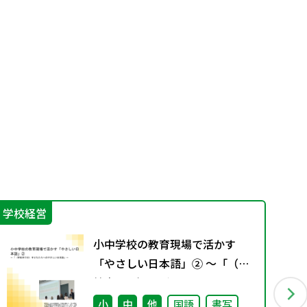
学校経営
防
小中学校の教育現場で活かす
「やさしい日本語」② ～「（学
校内での）子どもたちへのやさ
しい日本語」～
小
中
他
国語
書写