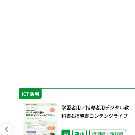
ICT活用
学習者用／指導者用デジタル教
やさ
科書&指導書コンテンツライブラ
リー 収録コンテンツ活用ガイ
ド
中
英語
機関誌・情報誌