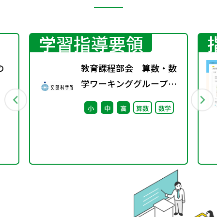
学習指導要領
の
教育課程部会 算数・数
学ワーキンググループ
（第4回） 配付資料
小
中
高
算数
数学