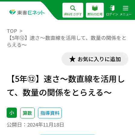
資料をさがす
教科の広場
ログイン
メニュー
TOP
【5年⑫】速さ～数直線を活用して、数量の関係をと
らえる～
お気に入りに追加
【5年⑫】速さ～数直線を活用し
て、数量の関係をとらえる～
小
算数
指導資料
公開日：
2024年11月18日