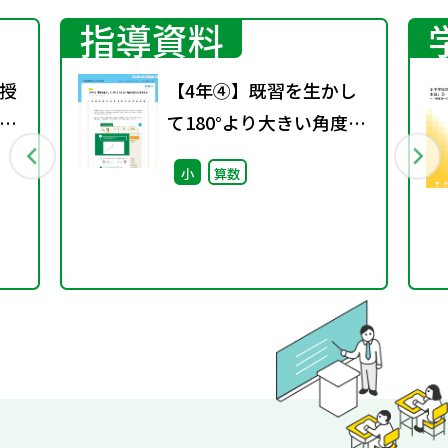
指導資料
授
【4年④】既習を生かし
お
て180°より大きい角度の
測り方を考える
小
算数