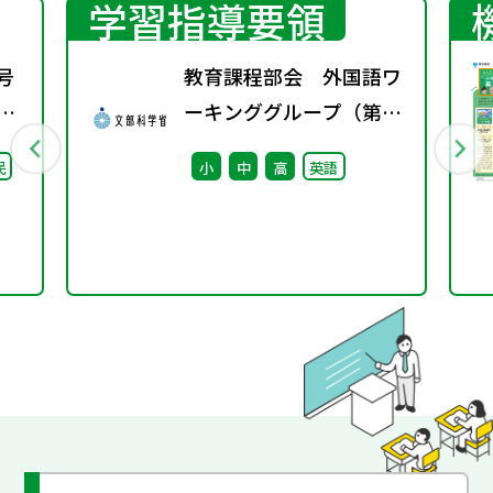
学習指導要領
号
教育課程部会 外国語ワ
期
ーキンググループ（第10
回） 配付資料
民
小
中
高
英語