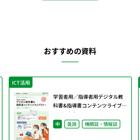
おすすめの資料
ICT活用
学習者用／指導者用デジタル教
科書&指導書コンテンツライブラ
リー 収録コンテンツ活用ガイ
ド
中
英語
機関誌・情報誌