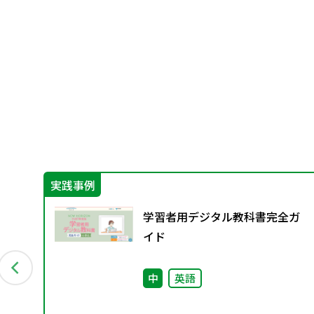
実践事例
Aス
学習者用デジタル教科書完全ガ
イド
中
英語