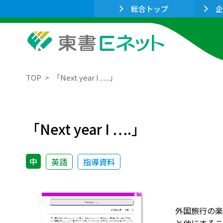
総合トップ
企
TOP
「Next year I ….」
「Next year I ….」
中
英語
指導資料
外国旅行の楽