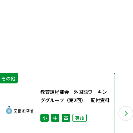
その他
IC
教育課程部会 外国語ワーキン
ググループ（第2回） 配付資料
小
中
高
英語