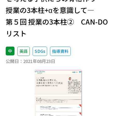
授業の3本柱+αを意識して―
第５回 授業の3本柱② CAN-DO
リスト
中
英語
SDGs
指導資料
公開日：
2021年08月23日