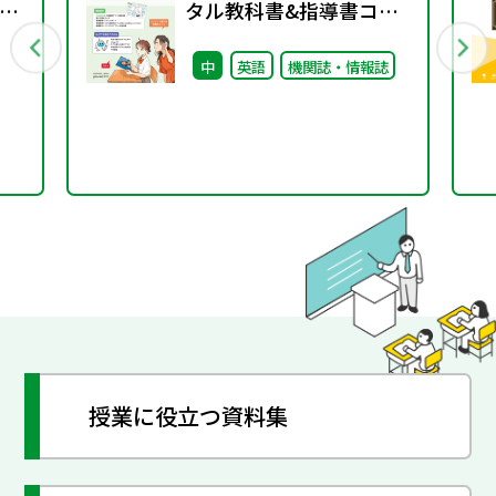
13
タル教科書&指導書コン
テンツライブラリー 収
中
英語
機関誌・情報誌
録コンテンツ活用ガイド
授業に役立つ資料集