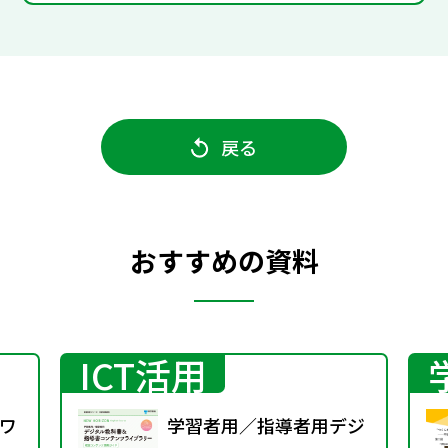
戻る
おすすめの資料
ICT活用
ワ
学習者用／指導者用デジ