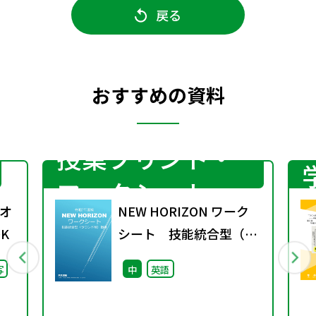
戻る
おすすめの資料
授業プリント・
ワークシート
オ
NEW HORIZON ワーク
K
シート 技能統合型（ラ
ウンド制）指導
写
中
英語