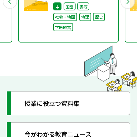
行
不確実な時代に応答する
中
国語
書写
小津中の実践 第三回
社会・地図
地理
歴史
「共創プロジェク
学級経営
ト」“好き”が社会とつな
がる学び
授業に役立つ資料集
今がわかる教育ニュース