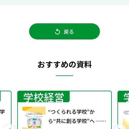
戻る
おすすめの資料
学校経営
学
“つくられる学校”か
ら“共に創る学校”へ ──