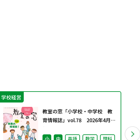
学校経営
言
教室の窓「小学校・中学校 教
育情報誌」vol.78 2026年4月発
行
小
中
英語
数学
理科