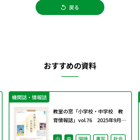
戻る
おすすめの資料
機関誌・情報誌
教室の窓「小学校・中学校 教
育情報誌」vol.76 2025年9月発
行
小
中
国語
書写
社会