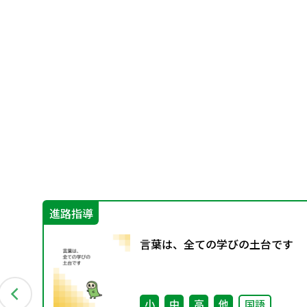
進路指導
言葉は、全ての学びの土台です
25年
小
中
高
他
国語