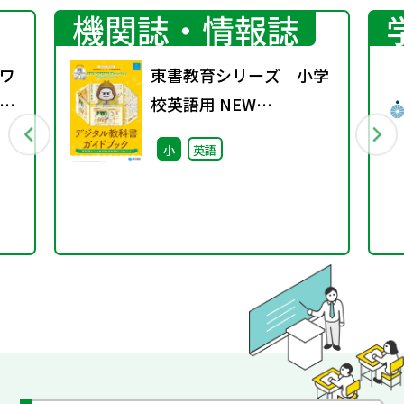
機関誌・情報誌
ワ
東書教育シリーズ 小学
7
校英語用 NEW
HORIZON Elementary
小
英語
English Course デジタ
ル教科書ガイドブック
（英訳版） 学習者用デジ
タル教科書＆指導者用デ
ジタルブック