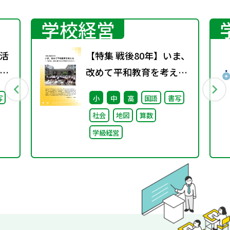
学校経営
活
【特集 戦後80年】いま、
」
改めて平和教育を考え
語」
る〜「あの日」を語り継
写
小
中
高
国語
書写
ぐ本川小学校の子どもた
社会
地図
算数
ち〜
学級経営