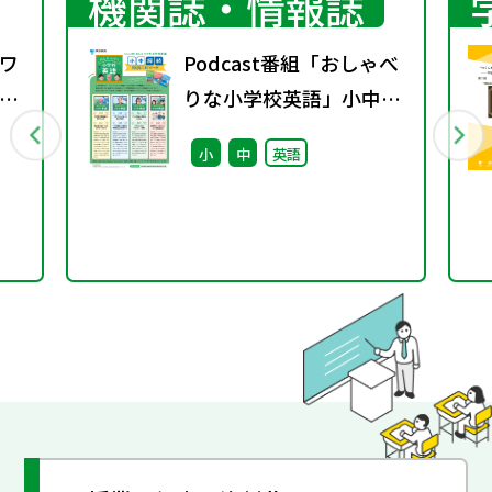
機関誌・情報誌
ワ
Podcast番組「おしゃべ
2
りな小学校英語」小中接
続エピソード配信のお知
小
中
英語
らせ