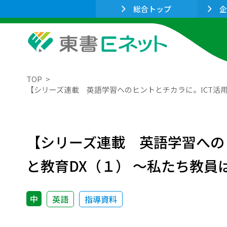
総合トップ
企
TOP
【シリーズ連載 英語学習へのヒントとチカラに。ICT活
【シリーズ連載 英語学習への
と教育DX（１） ～私たち教員
中
英語
指導資料