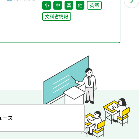
小
中
高
他
英語
文科省情報
ュース