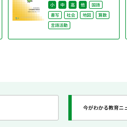
小
中
高
他
国語
書写
社会
地図
算数
言語活動
今がわかる教育ニ