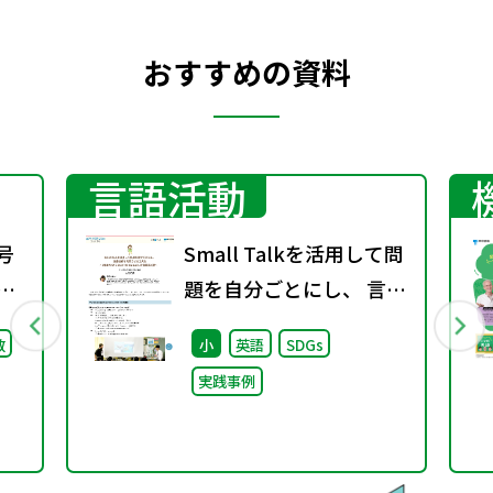
おすすめの資料
言語活動
号
Small Talkを活用して問
期
題を自分ごとにし、 言語
活動を充実させる工夫を
数
小
英語
SDGs
～6年生 Unit 6 Save the
実践事例
animals. の指導実践例～