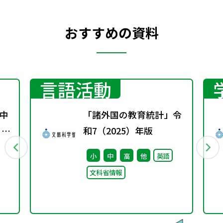
おすすめの資料
言語活動
中
「諸外国の教育統計」令
 ～
和7（2025）年版
待
小
中
高
他
英語
文科省情報