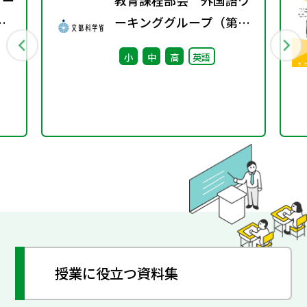
ワー
教育課程部会 外国語ワ
ーキンググループ（第8
回） 配付資料
小
中
高
英語
授業に役立つ資料集