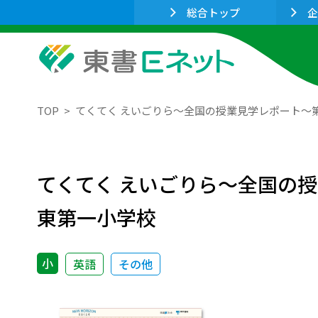
総合トップ
企
TOP
てくてく えいごりら～全国の授業見学レポート～第2
てくてく えいごりら～全国の授
東第一小学校
小
英語
その他