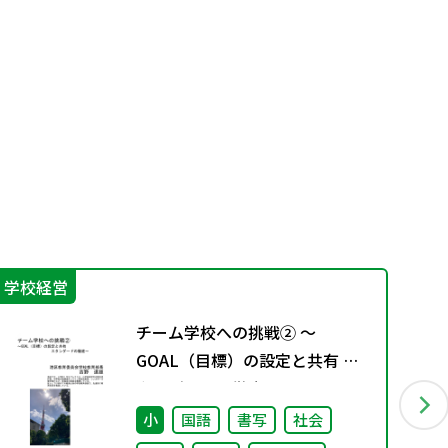
学校経営
特
チーム学校への挑戦② ～
GOAL（目標）の設定と共有 ス
タンダードの徹底～
小
国語
書写
社会