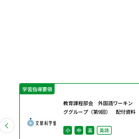
学習指導要領
の学
教育課程部会 外国語ワーキン
西万
ググループ（第9回） 配付資料
オ
小
中
高
英語