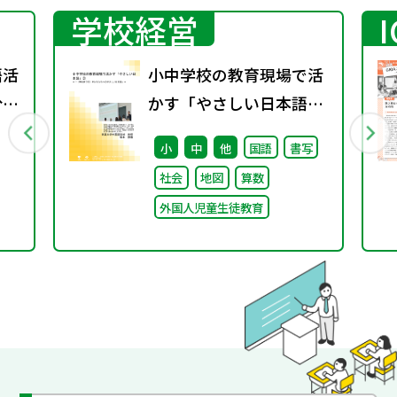
学校経営
語活
小中学校の教育現場で活
分野
かす「やさしい日本語」
② ～「（学校内での）子
小
中
他
国語
書写
どもたちへのやさしい日
社会
地図
算数
本語」～
外国人児童生徒教育